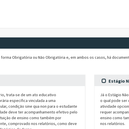
e forma Obrigatória ou Não Obrigatória e, em ambos os casos, há documen
o
Estágio N
io, trata-se de um ato educativo
Já o Estágio Nã
rária específica vinculada a uma
o qual pode ser
ular, condição sine qua non para o estudante
atividade opcion
ividade deve ter acompanhamento efetivo pelo
requer acompanh
tituição de ensino como também por
ensino como ta
ente, comprovado nos relatórios, como deve
nos relatórios.