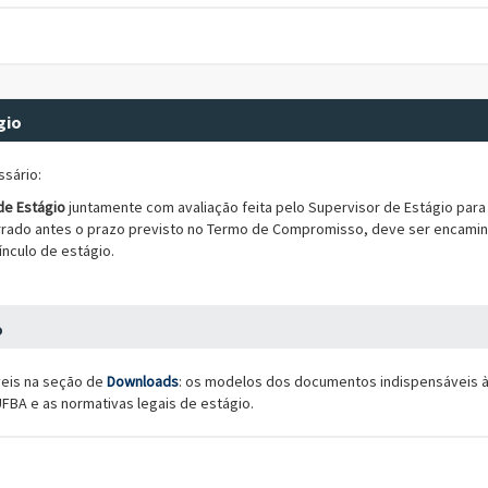
gio
ssário:
de Estágio
juntamente com avaliação feita pelo Supervisor de Estágio par
errado antes o prazo previsto no Termo de Compromisso, deve ser encam
ínculo de estágio.
o
veis na seção de
Downloads
: os modelos dos documentos indispensáveis à
FBA e as normativas legais de estágio.