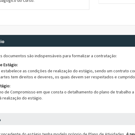
edagógico do Curso.
io
uns documentos são indispensáveis para formalizar a contratação:
 Estágio:
estabelece as condições de realização do estágio, sendo um contrato con
partes tem direitos e deveres, os quais devem ser respeitados e cumprido
tágio:
o de Compromisso em que consta o detalhamento do plano de trabalho a s
 realização do estágio.
o
oncedente do estágio tenha modelo próprio de Plano de Atividades,
é ne