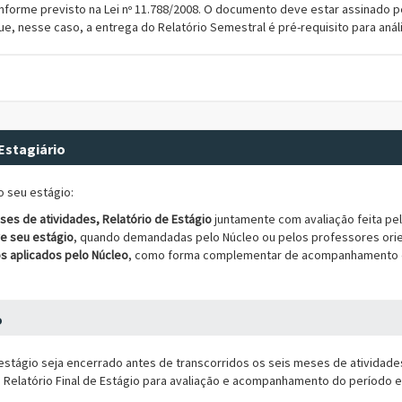
nforme previsto na Lei nº 11.788/2008. O documento deve estar assinado p
e, nesse caso, a entrega do Relatório Semestral é pré-requisito para anál
Estagiário
o seu estágio:
ses de atividades, Relatório de Estágio
juntamente com avaliação feita pe
e seu estágio
, quando demandadas pelo Núcleo ou pelos professores ori
s aplicados pelo Núcleo
, como forma complementar de acompanhamento e 
o
stágio seja encerrado antes de transcorridos os seis meses de atividades
 Relatório Final de Estágio para avaliação e acompanhamento do período 