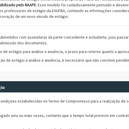
ibilizado pelo NAAPE
. Esse modelo foi cuidadosamente pensado e desenv
os professores de estágio da EAUFBA, contendo as informações considera
provação de um novo vínculo de estágio.
metidos com assinaturas da parte concedente e estudante, pois passarã
 submissão dos documentos.
de estágio para análise e anuência, o prazo para retorno quanto a apro
o de estágio à análise e anuência, é necessário que não constem pendên
gio
 condições estabelecidas no Termo de Compromisso para a realização de s
ogado uma ou mais vezes, contanto que o tempo total previsto em contrato