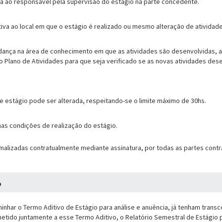
va ao responsável pela supervisão do estágio na parte concedente.
iva ao local em que o estágio é realizado ou mesmo alteração de atividade
ança na área de conhecimento em que as atividades são desenvolvidas, al
o Plano de Atividades para que seja verificado se as novas atividades d
e estágio pode ser alterada, respeitando-se o limite máximo de 30hs.
as condições de realização do estágio.
alizadas contratualmente mediante assinatura, por todas as partes contr
o
nhar o Termo Aditivo de Estágio para análise e anuência, já tenham transc
etido juntamente a esse Termo Aditivo, o Relatório Semestral de Estágio