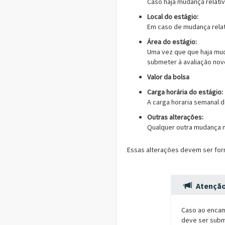
Caso haja mudança relati
Local do estágio:
Em caso de mudança relat
Área do estágio:
Uma vez que que haja mud
submeter à avaliação nov
Valor da bolsa
Carga horária do estágio:
A carga horaria semanal d
Outras alterações:
Qualquer outra mudança n
Essas alterações devem ser form
Atençã
Caso ao encami
deve ser subm